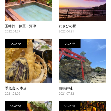
玉峰館 伊豆・河津
わさびの駅
2022.04.27
2022.04.21
つぶやき
つぶやき
季魚喜人 本店
白嶋神社
2021.08.05
2021.07.12
つぶやき
つぶやき