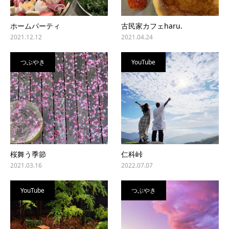
ホームパーティ
古民家カフェharu.
2021.12.12
2021.04.24
つぶやき
YouTube
桜舞う季節
仁科峠
2021.03.16
2022.07.07
YouTube
つぶやき