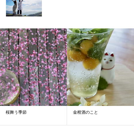
桜舞う季節
金柑酒のこと