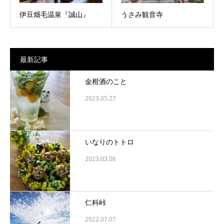
伊豆畑毛温泉『誠山』
うさみ観音寺
最新記事
金柑酒のこと
2023.05.27
いなりのトトロ
2023.03.06
仁科峠
2022.07.07