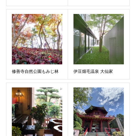
修善寺自然公園もみじ林
伊豆畑毛温泉 大仙家