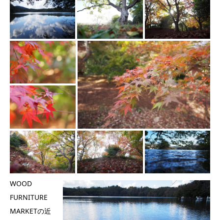
WOOD
FURNITURE
MARKETの近