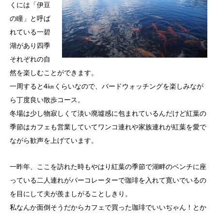
くには「伊豆
の瞳」と呼ば
れている一碧
湖があり四季
それぞれの自
然を楽しむことができます。
一周すると4㎞くらいなので、バードウォッチングを楽しみなが
ら丁度良い散歩コース。
冬場は少し物寂しくて淡い廃墟感に包まれているんだけど紅葉の
季節はカフェも営業していてワンコ連れや家族連れが紅葉を愛で
ながら歓声を上げています。
一昨年、ここを訪れた時もやはり紅葉の季節で湖畔のベンチに座
っている二人連れがパーコレーターで珈琲を入れて寛いでいるの
を目にして夫が羨ましがることしきり。
私なんか面倒そうだからカフェで買った珈琲でいいぢゃん！とか