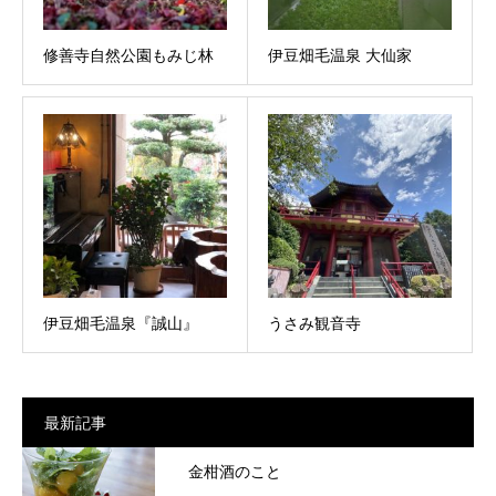
修善寺自然公園もみじ林
伊豆畑毛温泉 大仙家
伊豆畑毛温泉『誠山』
うさみ観音寺
最新記事
金柑酒のこと