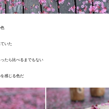
の色
れていた
いったら比べるまでもない
のを感じる色だ