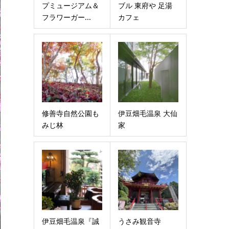
プミュージアム＆
ブル 東府や 足湯
フラワーガー...
カフェ
修善寺自然公園も
伊豆畑毛温泉 大仙
みじ林
家
伊豆畑毛温泉『誠
うさみ観音寺