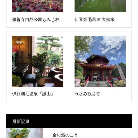
修善寺自然公園もみじ林
伊豆畑毛温泉 大仙家
伊豆畑毛温泉『誠山』
うさみ観音寺
最新記事
金柑酒のこと